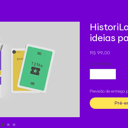
HistoriL
ideias pa
Preço
R$ 99,00
Quantidade
*
Previsão de entrega p
Pré-e